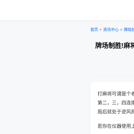
首页
>
资讯中心
>
牌局
牌场制胜!麻
打麻将可谓是个
第二，三，四连
局后就处于逆风
若你在仪器使用上