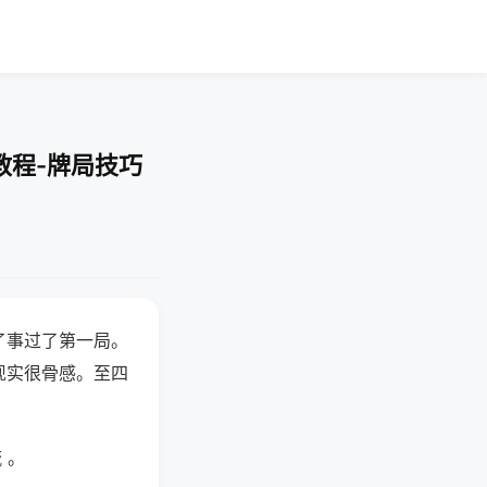
教程-牌局技巧
了事过了第一局。
现实很骨感。至四
 。