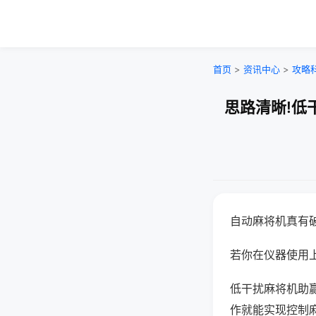
首页
>
资讯中心
>
攻略
思路清晰!低
自动麻将机真有
若你在仪器使用上
低干扰麻将机助
作就能实现控制