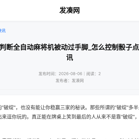
发凑网
快讯
何判断全自动麻将机被动过手脚_怎么控制骰子点
讯
发布时间：2026-08-06｜阅读：2
发布者：发凑网
"破绽"，也没有能让你稳赢三家的秘诀。那些所谓的"破绽"多
出来逗你玩的。真正能在牌桌上笑到最后的人从来不是靠"破绽"