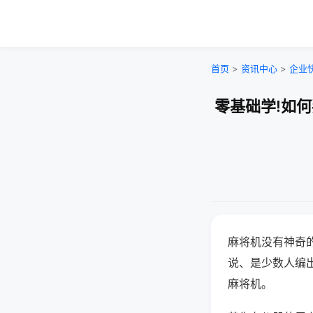
首页
>
资讯中心
>
企业
零基础学!如
麻将机没有神奇的
说、是少数人编
麻将机。