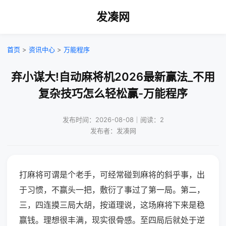
发凑网
首页
>
资讯中心
>
万能程序
弃小谋大!自动麻将机2026最新赢法_不用
复杂技巧怎么轻松赢-万能程序
发布时间：2026-08-08｜阅读：2
发布者：发凑网
打麻将可谓是个老手，可经常碰到麻将的斜乎事，出
于习惯，不赢头一把，敷衍了事过了第一局。第二，
三，四连摸三局大胡，按道理说，这场麻将下来是稳
赢钱。理想很丰满，现实很骨感。至四局后就处于逆