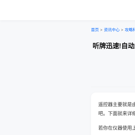
首页
>
资讯中心
>
攻略
听牌迅速!自
遥控器主要就是
吧。下面就来详
若你在仪器使用上