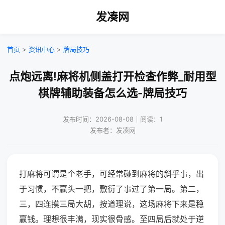
发凑网
首页
>
资讯中心
>
牌局技巧
点炮远离!麻将机侧盖打开检查作弊_耐用型
棋牌辅助装备怎么选-牌局技巧
发布时间：2026-08-08｜阅读：1
发布者：发凑网
打麻将可谓是个老手，可经常碰到麻将的斜乎事，出
于习惯，不赢头一把，敷衍了事过了第一局。第二，
三，四连摸三局大胡，按道理说，这场麻将下来是稳
赢钱。理想很丰满，现实很骨感。至四局后就处于逆