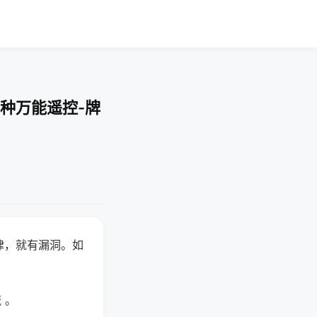
种万能遥控-牌
律，就有漏洞。如
 。