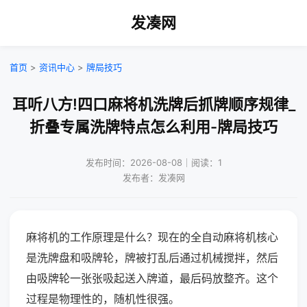
发凑网
首页
>
资讯中心
>
牌局技巧
耳听八方!四口麻将机洗牌后抓牌顺序规律_
折叠专属洗牌特点怎么利用-牌局技巧
发布时间：2026-08-08｜阅读：1
发布者：发凑网
麻将机的工作原理是什么？现在的全自动麻将机核心
是洗牌盘和吸牌轮，牌被打乱后通过机械搅拌，然后
由吸牌轮一张张吸起送入牌道，最后码放整齐。这个
过程是物理性的，随机性很强。