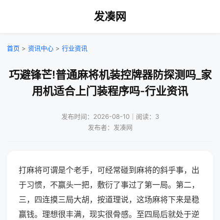
发凑网
首页
>
资讯中心
>
行业资讯
巧避锋芒!普通麻将机装控牌器防探测吗_家
用机适合上门装程序吗-行业资讯
发布时间：2026-08-10｜阅读：3
发布者：发凑网
打麻将可谓是个老手，可经常碰到麻将的斜乎事，出
于习惯，不赢头一把，敷衍了事过了第一局。第二，
三，四连摸三局大胡，按道理说，这场麻将下来是稳
赢钱。理想很丰满，现实很骨感。至四局后就处于逆