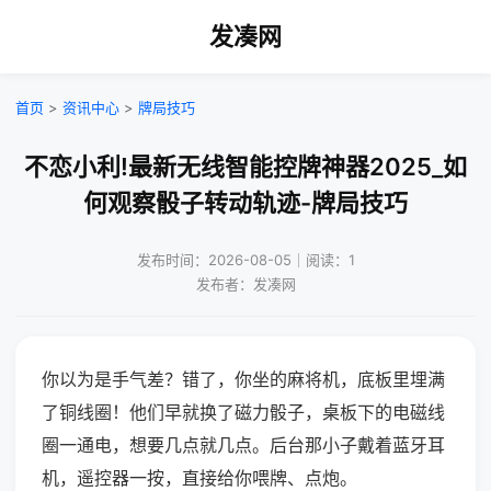
发凑网
首页
>
资讯中心
>
牌局技巧
不恋小利!最新无线智能控牌神器2025_如
何观察骰子转动轨迹-牌局技巧
发布时间：2026-08-05｜阅读：1
发布者：发凑网
你以为是手气差？错了，你坐的麻将机，底板里埋满
了铜线圈！他们早就换了磁力骰子，桌板下的电磁线
圈一通电，想要几点就几点。后台那小子戴着蓝牙耳
机，遥控器一按，直接给你喂牌、点炮。