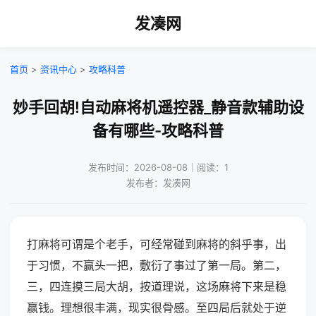
发凑网
首页
>
资讯中心
>
攻略科普
妙手回胡!自动麻将机遥控器_静音款辅助设
备有哪些-攻略科普
发布时间：2026-08-08｜阅读：1
发布者：发凑网
打麻将可谓是个老手，可经常碰到麻将的斜乎事，出
于习惯，不赢头一把，敷衍了事过了第一局。第二，
三，四连摸三局大胡，按道理说，这场麻将下来是稳
赢钱。理想很丰满，现实很骨感。至四局后就处于逆