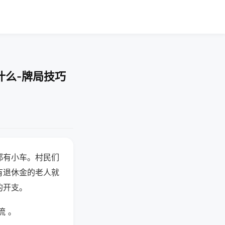
什么-牌局技巧
都有小车。村民们
有退休金的老人就
的开支。
流 。