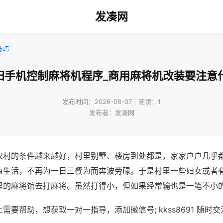
发凑网
技巧
阳手机控制麻将机程序_商用麻将机改装要注意
发布时间：2026-08-07｜阅读：1
发布者：发凑网
农村的条件越来越好，村里别墅、楼房到处都是，家家户户几乎
康生活，不再为一日三餐为而奔波劳碌。于是村里一些妇女或者
里的麻将馆去打麻将。虽然打得小，但如果经常输也是一笔不小
需要帮助，想获取一对一指导，添加微信号; kkss8691 随时交