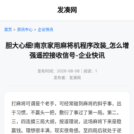
发凑网
首页
>
资讯中心
>
企业快讯
胆大心细!南京家用麻将机程序改装_怎么增
强遥控接收信号-企业快讯
发布时间：2026-08-08｜阅读：1
发布者：发凑网
打麻将可谓是个老手，可经常碰到麻将的斜乎事，出
于习惯，不赢头一把，敷衍了事过了第一局。第二，
三，四连摸三局大胡，按道理说，这场麻将下来是稳
赢钱。理想很丰满，现实很骨感。至四局后就处于逆