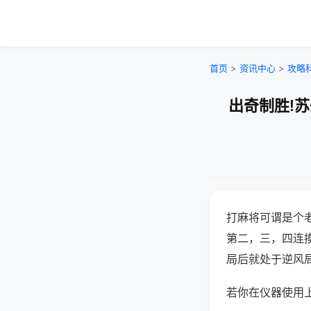
首页
>
资讯中心
>
攻略
出奇制胜!
打麻将可谓是个
第二，三，四连
局后就处于逆风
若你在仪器使用上