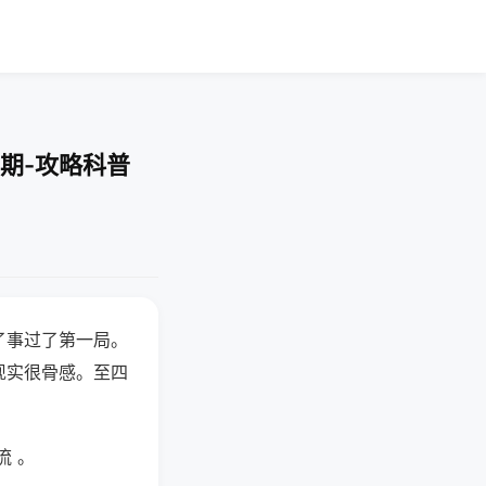
期-攻略科普
了事过了第一局。
现实很骨感。至四
流 。