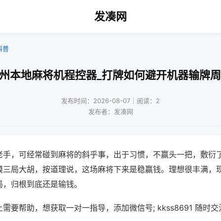
发凑网
科普
苏州本地麻将机程控器_打牌如何避开机器输牌周
发布时间：2026-08-07｜阅读：2
发布者：发凑网
老手，可经常碰到麻将的斜乎事，出于习惯，不赢头一把，敷衍
摸三局大胡，按道理说，这场麻将下来是稳赢钱。理想很丰满，
局，归根到底还是输钱。
需要帮助，想获取一对一指导，添加微信号; kkss8691 随时交