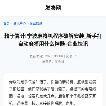
发凑网
首页
>
资讯中心
>
企业快讯
精于算计!宁波麻将机程序破解安装_新手打
自动麻将用什么神器-企业快讯
发布时间：2026-08-06｜阅读：1
发布者：发凑网
你以为是手气差？错了，你坐的麻将机，底板里埋满
了铜线圈！他们早就换了磁力骰子，桌板下的电磁线
圈一通电，想要几点就几点。后台那小子戴着蓝牙耳
机，遥控器一按，直接给你喂牌、点炮。