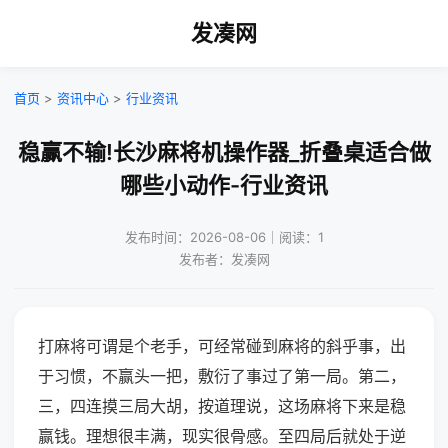
发凑网
首页
>
资讯中心
>
行业资讯
稳赢不输!长沙麻将机操作器_折叠桌适合做
哪些小动作-行业资讯
发布时间：2026-08-06｜阅读：1
发布者：发凑网
打麻将可谓是个老手，可经常碰到麻将的斜乎事，出
于习惯，不赢头一把，敷衍了事过了第一局。第二，
三，四连摸三局大胡，按道理说，这场麻将下来是稳
赢钱。理想很丰满，现实很骨感。至四局后就处于逆