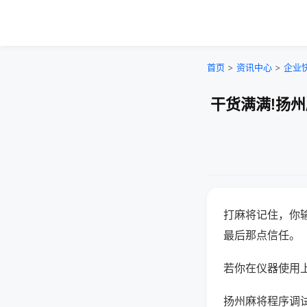
首页
>
资讯中心
>
企业
干货满满!扬
打麻将记住，你
最后那点信任。
若你在仪器使用上
扬州麻将程序调