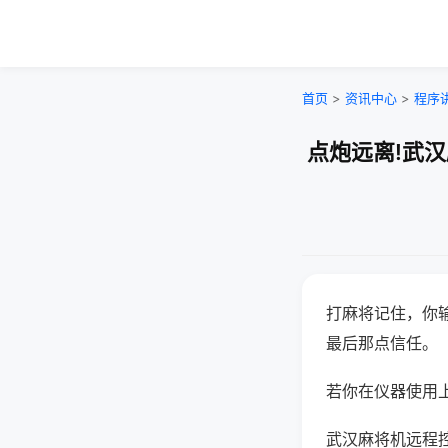
首页
>
资讯中心
>
程序
点炮远离!武
打麻将记住，你
最后那点信任。
若你在仪器使用上
武汉麻将机远程