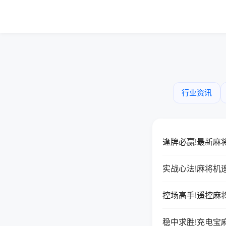
行业资讯
逢牌必赢!最新麻
实战心法!麻将机
控场高手!遥控麻
稳中求胜!充电宝