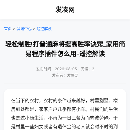
发凑网
首页
>
资讯中心
>
遥控解读
轻松制胜!打普通麻将提高胜率诀窍_家用简
易程序插件怎么用-遥控解读
发布时间：2026-08-05｜阅读：2
发布者：发凑网
在当下的农村，农村的条件越来越好，村里别墅、楼
房到处都是，家家户户几乎都有小车。村民们的生活
也是过小康生活，不再为一日三餐为而奔波劳碌。于
是村里一些妇女或者有退休金的老人就会时不时的到