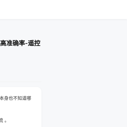
高准确率-遥控
器本身也不知道哪
。
流 。