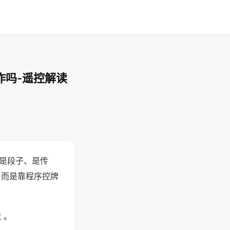
作吗-遥控解读
半是段子、是传
，而是靠程序控牌
 。