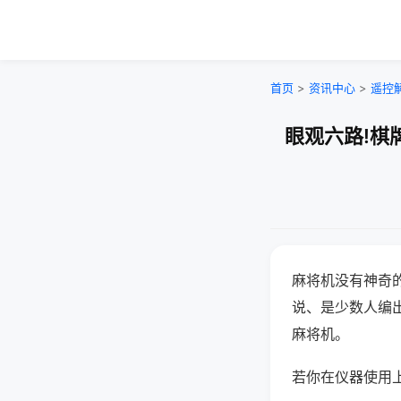
首页
>
资讯中心
>
遥控
眼观六路!棋
麻将机没有神奇的
说、是少数人编
麻将机。
若你在仪器使用上