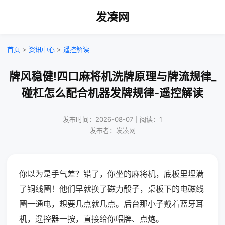
发凑网
首页
>
资讯中心
>
遥控解读
牌风稳健!四口麻将机洗牌原理与牌流规律_
碰杠怎么配合机器发牌规律-遥控解读
发布时间：2026-08-07｜阅读：1
发布者：发凑网
你以为是手气差？错了，你坐的麻将机，底板里埋满
了铜线圈！他们早就换了磁力骰子，桌板下的电磁线
圈一通电，想要几点就几点。后台那小子戴着蓝牙耳
机，遥控器一按，直接给你喂牌、点炮。