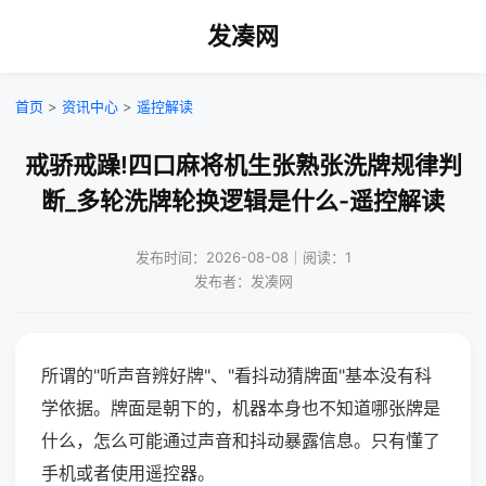
发凑网
首页
>
资讯中心
>
遥控解读
戒骄戒躁!四口麻将机生张熟张洗牌规律判
断_多轮洗牌轮换逻辑是什么-遥控解读
发布时间：2026-08-08｜阅读：1
发布者：发凑网
所谓的"听声音辨好牌"、"看抖动猜牌面"基本没有科
学依据。牌面是朝下的，机器本身也不知道哪张牌是
什么，怎么可能通过声音和抖动暴露信息。只有懂了
手机或者使用遥控器。