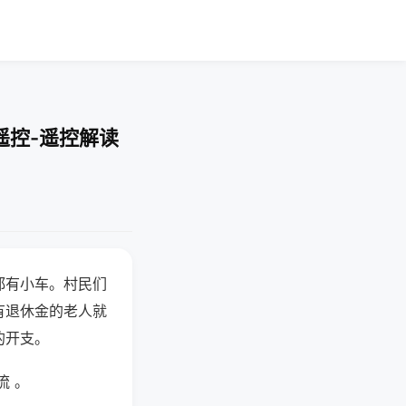
遥控-遥控解读
都有小车。村民们
有退休金的老人就
的开支。
流 。