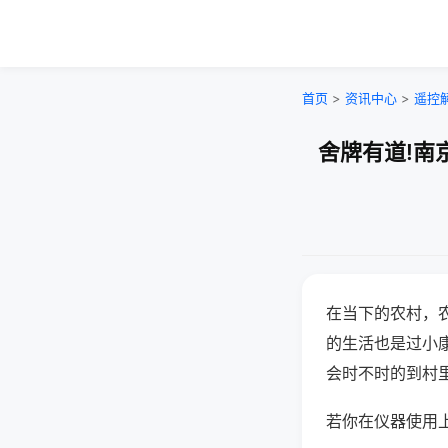
首页
>
资讯中心
>
遥控
舍牌有道!南
在当下的农村，
的生活也是过小
会时不时的到村
若你在仪器使用上