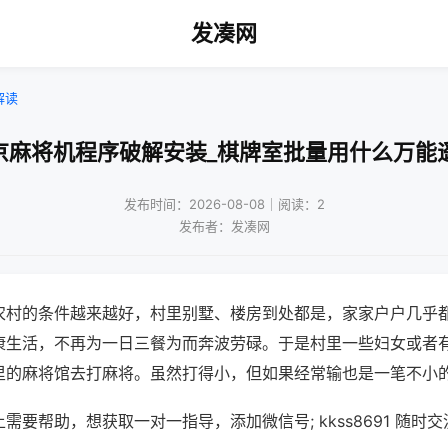
发凑网
解读
京麻将机程序破解安装_棋牌室批量用什么万能
发布时间：2026-08-08｜阅读：2
发布者：发凑网
农村的条件越来越好，村里别墅、楼房到处都是，家家户户几乎
康生活，不再为一日三餐为而奔波劳碌。于是村里一些妇女或者
里的麻将馆去打麻将。虽然打得小，但如果经常输也是一笔不小
需要帮助，想获取一对一指导，添加微信号; kkss8691 随时交