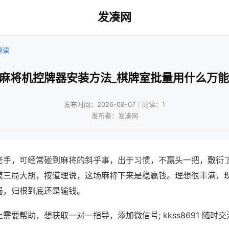
发凑网
解读
新麻将机控牌器安装方法_棋牌室批量用什么万能
发布时间：2026-08-07｜阅读：1
发布者：发凑网
老手，可经常碰到麻将的斜乎事，出于习惯，不赢头一把，敷衍
摸三局大胡，按道理说，这场麻将下来是稳赢钱。理想很丰满，
局，归根到底还是输钱。
需要帮助，想获取一对一指导，添加微信号; kkss8691 随时交