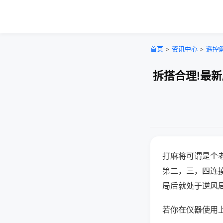
首页
>
资讯中心
>
遥控
拆搭合理!最
打麻将可谓是个
第二，三，四连
局后就处于逆风
若你在仪器使用上