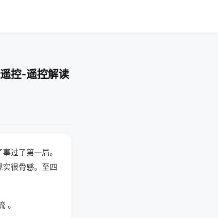
遥控-遥控解读
了事过了第一局。
现实很骨感。至四
流 。